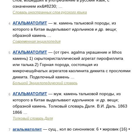
слов, вошедших в употребление в русский язык, с
означением их&#8230; …
Словарь иностранных слов русского языка
АГАЛЬМАТОЛИТ
— м. камень тальковой породы, из
4
которого в Китае выделывают идольчиков и др. вещи;
образной камень …
Современная энциклопедия
АГАЛЬМАТОЛИТ
— (от греч. agalma украшение и lithos
5
камень) 1) скрытокристаллический агрегат пирофиллита
или талька.2) Горная порода, состоящая из
микрочешуйчатых агрегатов каолинита диккита с прослоями
диккита. Поделочный камень …
Большой Энциклопедический словарь
АГАЛЬМАТОЛИТ
— муж. камень тальковой породы, из
6
которого в Китае выделывают идольчиков ·и·др. вещи;
образной камень. Толковый словарь Даля. В.И. Даль. 1863
1866 …
Толковый словарь Даля
агальматолит
— сущ., кол во синонимов: 6 • жировик (16) •
7