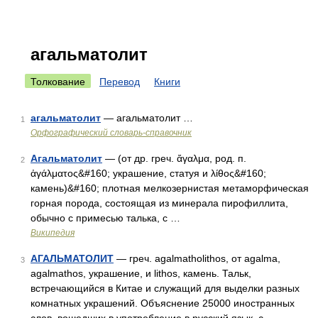
агальматолит
Толкование
Перевод
Книги
агальматолит
— агальматолит …
1
Орфографический словарь-справочник
Агальматолит
— (от др. греч. ἄγαλμα, род. п.
2
ἀγάλματος&#160; украшение, статуя и λίθος&#160;
камень)&#160; плотная мелкозернистая метаморфическая
горная порода, состоящая из минерала пирофиллита,
обычно с примесью талька, с …
Википедия
АГАЛЬМАТОЛИТ
— греч. agalmatholithos, от agalma,
3
agalmathos, украшение, и lithos, камень. Тальк,
встречающийся в Китае и служащий для выделки разных
комнатных украшений. Объяснение 25000 иностранных