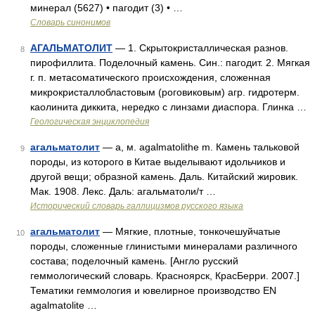
минерал (5627) • пагодит (3) • …
Словарь синонимов
АГАЛЬМАТОЛИТ
— 1. Скрытокристаллическая разнов.
8
пирофиллита. Поделочный камень. Син.: пагодит. 2. Мягкая
г. п. метасоматического происхождения, сложенная
микрокристаллобластовым (роговиковым) агр. гидротерм.
каолинита диккита, нередко с линзами диаспора. Глинка …
Геологическая энциклопедия
агальматолит
— а, м. agalmatolithe m. Камень тальковой
9
породы, из которого в Китае выделывают идольчиков и
другой вещи; образной камень. Даль. Китайский жировик.
Мак. 1908. Лекс. Даль: агальматоли/т …
Исторический словарь галлицизмов русского языка
агальматолит
— Мягкие, плотные, тонкочешуйчатые
10
породы, сложенные глинистыми минералами различного
состава; поделочный камень. [Англо русский
геммологический словарь. Красноярск, КрасБерри. 2007.]
Тематики геммология и ювелирное производство EN
agalmatolite …